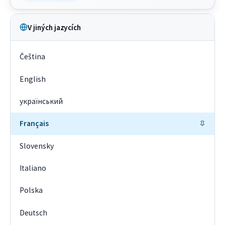
V jiných jazycích
Čeština
English
український
Français
Slovensky
Italiano
Polska
Deutsch