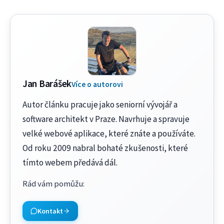
Jan Barášek
Více o autorovi
Autor článku pracuje jako seniorní vývojář a
software architekt v Praze. Navrhuje a spravuje
velké webové aplikace, které znáte a používáte.
Od roku 2009 nabral bohaté zkušenosti, které
tímto webem předává dál.
Rád vám pomůžu
:
Kontakt