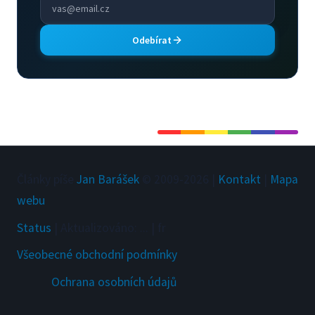
Odebírat
Články píše
Jan Barášek
© 2009-
2026
|
Kontakt
|
Mapa
webu
Status
|
Aktualizováno
:
...
|
fr
Všeobecné obchodní podmínky
Ochrana osobních údajů