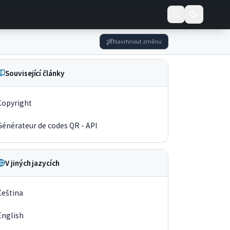
Navrhnout změnu
Související články
Copyright
Générateur de codes QR - API
V jiných jazycích
Čeština
English