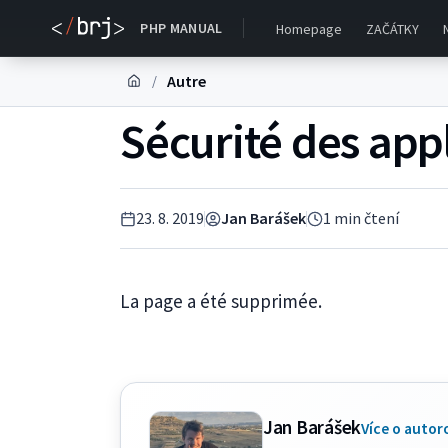
PHP MANUAL
Homepage
ZAČÁTKY
Autre
/
Sécurité des app
23. 8. 2019
Jan Barášek
1
min čtení
La page a été supprimée.
Jan Barášek
Více o autor