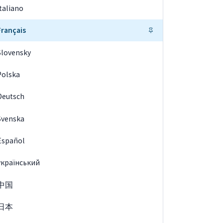
Italiano
Français
Slovensky
Polska
Deutsch
Svenska
Español
український
中国
日本