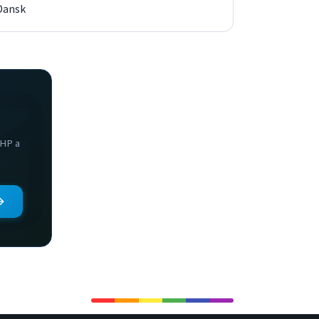
Dansk
PHP a