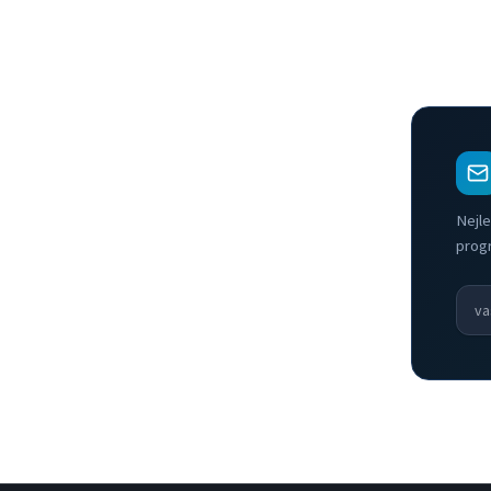
Nejle
prog