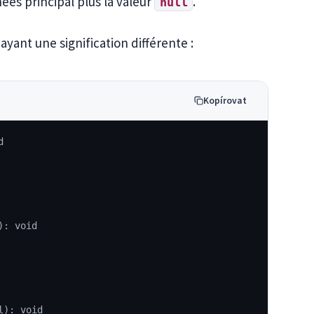
nées principal plus la valeur
.
null
ayant une signification différente :
Kopírovat
d
): void
l): void