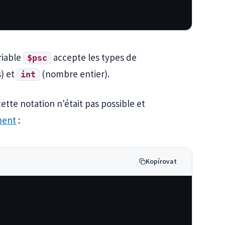
riable
accepte les types de
$psc
) et
(nombre entier).
int
ette notation n'était pas possible et
ent
:
Kopírovat