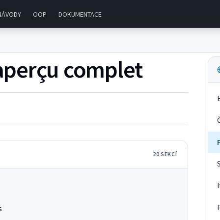
NÁVODY
OOP
DOKUMENTACE
- aperçu complet
20
SEKC
Í
s