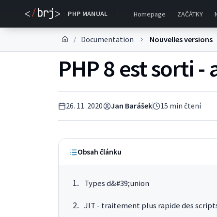
PHP MANUAL
Homepage
ZAČÁTKY
Documentation
Nouvelles versions
/
PHP 8 est sorti 
26. 11. 2020
Jan Barášek
15
min čtení
Obsah článku
Types d&#39;union
JIT - traitement plus rapide des script