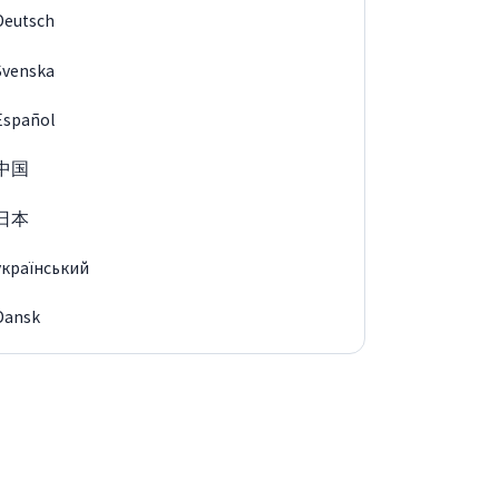
Deutsch
Svenska
Español
中国
日本
український
Dansk