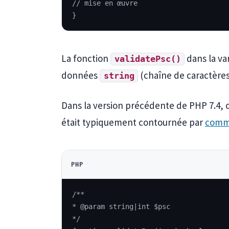
// mise en œuvre
}
La fonction
dans la va
validatePsc()
données
(chaîne de caractères
string
Dans la version précédente de PHP 7.4, c
était typiquement contournée par
comm
PHP
/**
* @param string|int $psc
*/