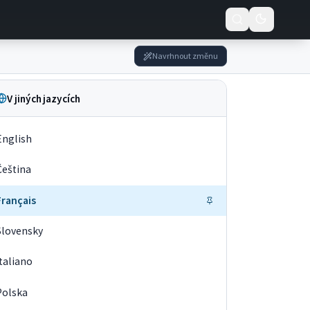
Navrhnout změnu
V jiných jazycích
English
Čeština
Français
Slovensky
Italiano
Polska