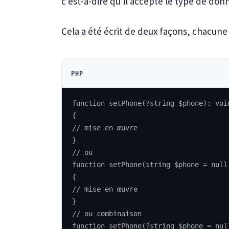
c'est-à-dire qu'il accepte le type de don
Cela a été écrit de deux façons, chacune 
PHP
function setPhone(?string $phone): voi
{
// mise en œuvre
}
// ou
function setPhone(string $phone = null
{
// mise en œuvre
}
// ou combinaison
function setPhone(?string $phone = nul