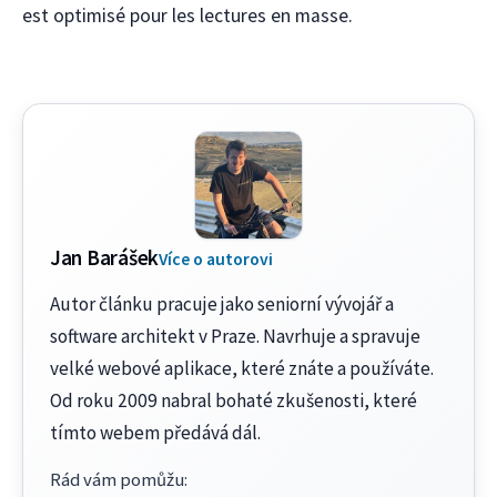
est optimisé pour les lectures en masse.
Jan Barášek
Více o autorovi
Autor článku pracuje jako seniorní vývojář a
software architekt v Praze. Navrhuje a spravuje
velké webové aplikace, které znáte a používáte.
Od roku 2009 nabral bohaté zkušenosti, které
tímto webem předává dál.
Rád vám pomůžu
: